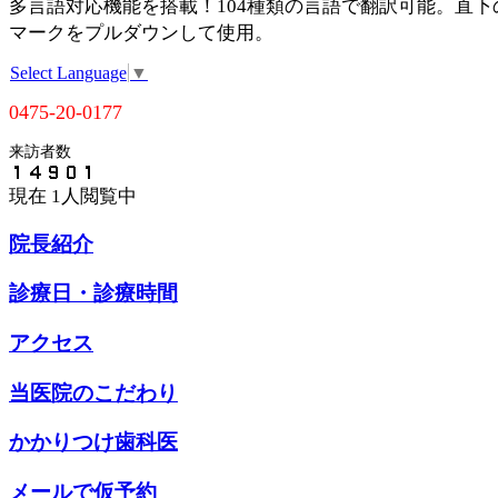
多言語対応機能を搭載！104種類の言語で翻訳可能。直下
マークをプルダウンして使用。
Select Language
▼
0475-20-0177
来訪者数
現在
1人閲覧中
院長紹介
診療日・診療時間
アクセス
当医院のこだわり
かかりつけ歯科医
メールで仮予約